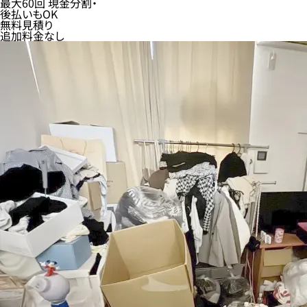
最大60回
現金分割・
後払い
もOK
無料
見積り
追加料金なし