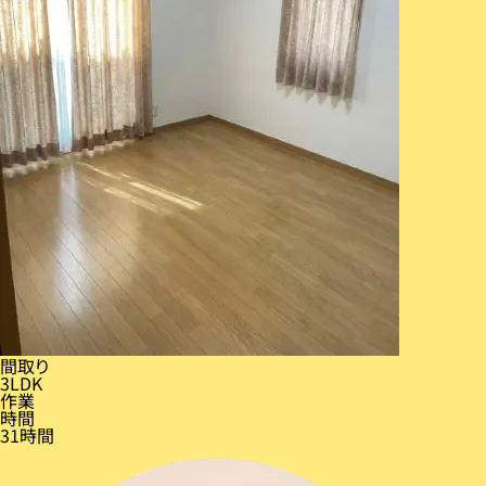
間取り
3LDK
作業
時間
31時間