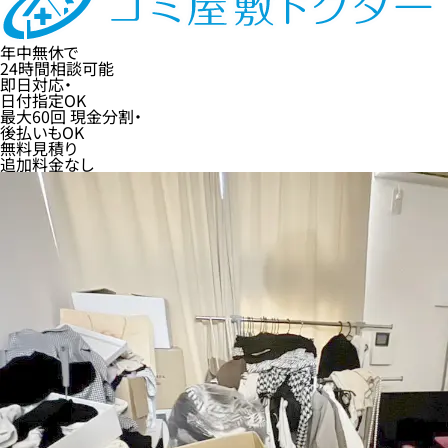
年中無休
で
24時間
相談可能
即日
対応・
日付指定
OK
最大60回
現金分割・
後払い
もOK
無料
見積り
追加料金なし