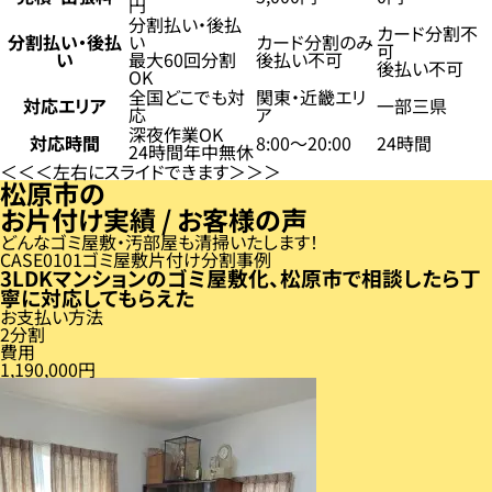
円
分割払い・後払
カード分割不
分割払い・後払
い
カード分割のみ
可
い
最大60回分割
後払い不可
後払い不可
OK
全国どこでも対
関東・近畿エリ
対応エリア
一部三県
応
ア
深夜作業OK
対応時間
8:00〜20:00
24時間
24時間年中無休
左右にスライドできます
松原市の
お片付け実績 / お客様の声
どんなゴミ屋敷・汚部屋も清掃いたします！
CASE
01
ゴミ屋敷片付け分割事例
3LDKマンションのゴミ屋敷化、松原市で相談したら丁
寧に対応してもらえた
お支払い方法
2分割
費用
1,190,000円