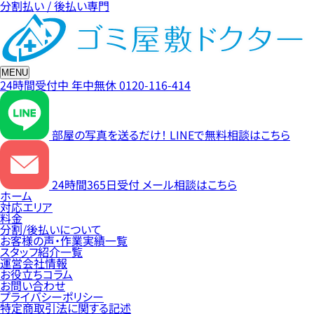
分割払い / 後払い専門
MENU
24時間受付中
年中無休
0120-116-414
部屋の写真を送るだけ！
LINEで無料相談はこちら
24時間365日受付
メール相談はこちら
ホーム
対応エリア
料金
分割/後払いについて
お客様の声・作業実績一覧
スタッフ紹介一覧
運営会社情報
お役立ちコラム
お問い合わせ
プライバシーポリシー
特定商取引法に関する記述