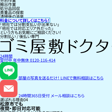
分別作業
搬出作業
処分品回収
貴重品の探索
清掃後の消臭
料金について詳しくはこちら！
「他社では分割支払いが出来ない」
「他社では対応エリア外だった」
という方もお気軽にご相談ください！
分割払い / 後払い専門
24時間
受付中
年中無休
0120-116-414
部屋の写真を送るだけ！
LINEで無料相談はこちら
24時間365日受付
メール相談はこちら
選ばれる理由
04
松原市でも
夜間・即日対応可能