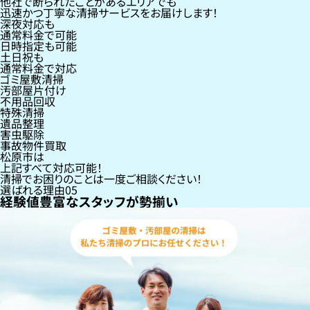
他社で断られたことがあるエリアでも
迅速かつ丁寧な清掃サービスをお届けします！
深夜対応も
通常料金で可能
日時指定も可能
土日祝も
通常料金で対応
ゴミ屋敷清掃
汚部屋片付け
不用品回収
特殊清掃
遺品整理
害虫駆除
事故物件買取
松原市
は
上記すべて対応可能！
清掃でお困りのことは一度ご相談ください！
選ばれる理由
05
経験値豊富なスタッフが勢揃い