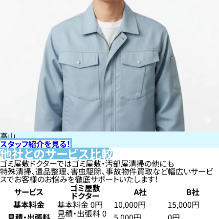
高山
スタッフ紹介を見る！
他社とのサービス比較
ゴミ屋敷ドクターではゴミ屋敷・汚部屋清掃の他にも
特殊清掃、遺品整理、害虫駆除、事故物件買取など幅広いサービ
スでお客様のお悩みを徹底サポートいたします！
ゴミ屋敷
サービス
A社
B社
ドクター
基本料金
基本料金 0円
10,000円
15,000円
見積・出張料 0
見積・出張料
5,000円
0円