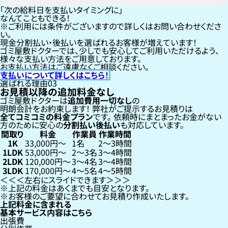
「次の給料日を支払いタイミングに」
なんてこともできる！
ご利用には条件がございますので詳しくはお問い合わせくださ
い。
現金分割払い・後払いを選ばれるお客様が増えています！
ゴミ屋敷ドクターでは、少しでも安心してご利用いただけるよう、
様々な支払い方法をご用意しております。
お支払い方法はご遠慮なくご相談ください。
支払いについて詳しくはこちら！
選ばれる理由
03
お見積以降の追加料金なし
ゴミ屋敷ドクターは
追加費用一切なし
の
明朗会計をお約束します！
弊社がご提示するお見積りは
全てコミコミの料金プラン
です。
依頼時にまとまったお金がない
方のために安心の
分割払い
後払い
も対応しています。
間取り
料金
作業員
作業時間
1K
33,000円〜
1名
2〜3時間
1LDK
53,000円〜
2〜3名
3〜4時間
2LDK
120,000円〜
3〜4名
3〜4時間
3LDK
170,000円〜
4〜5名
4〜5時間
左右にスライドできます
上記の料金はあくまでも目安となります。
お客様のご要望に合わせてお見積り作成いたします。
上記料金に含まれる
基本サービス内容はこちら
出張費