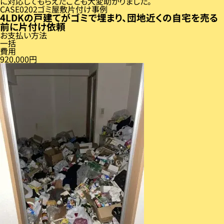
に対応してもらえたことも大変助かりました。
CASE
02
ゴミ屋敷片付け事例
4LDKの戸建てがゴミで埋まり、団地近くの自宅を売る
前に片付け依頼
お支払い方法
一括
費用
920,000円