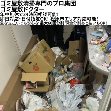
ゴミ屋敷清掃専門のプロ集団
ゴミ屋敷ドクター
年中無休で24時間相談可能！
即日対応・日付指定OK！
松原市エリア対応可能！
急な支払いでも安心な
最大
60
回分割
現金分割
あと払い
もOK！