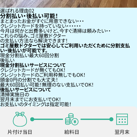
選ばれる理由
02
分割払い・後払い可能！
まとまったお金がすぐに用意できない
クレジットカードを持っていない・・・
今月は何かと出費多いけど、今すぐ清掃は頼みたい
これらの悩み、
ゴミ屋敷ドクター
の支払い方法なら
解決できます！
ゴミ屋敷ドクターでは安心してご利用いただくために分割支払
い・後払いが可能です。
現金分割払い
最大60回分割
後払い
現金分割払いサービスについて
クレジットカードが
無くても
OK！
クレジットカードの
ご利用枠無し
でもOK！
頭金0円の分割
でも大丈夫！
最大60回払い
可能！無理のない支払いでOK！
後払いサービスについて
清掃実施日の
翌月末までにお支払い
でOK！
お支払いのタイミングは指定可能！