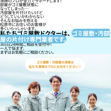
清掃のプロが全力でサポートします！
部屋がゴミ屋敷状態に
なってしまった…
汚部屋を片付けたいけど
どうしていいかわからない
そんなお悩みを抱える
松原市にお住いのお客様が
多くいらっしゃいます。
私たちゴミ屋敷ドクターは、
ゴミ屋敷・汚部
屋の片付け専門
業者です。
365日24時間ご相談を受付中！
一人で悩まず、
まずはお気軽にご相談ください。