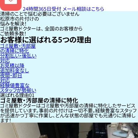
24時間365日受付
メール相談はこちら
清掃のことで悩む必要はございません
松原市の片付けの
悩みを解決！
ゴミ屋敷ドクターは、
全国のお客様
から
ご依頼多数！
お客様に選ばれる
5
つの理由
ゴミ屋敷・汚部屋
の清掃に特化
分割払い・後払い
対応
お見積以降
追加料金なし
夜間・即日
対応
経験値豊富な
スタッフが勢揃い
選ばれる理由
01
ゴミ屋敷・汚部屋の清掃に特化
ゴミ屋敷ドクターはゴミ屋敷や汚部屋の清掃に特化したサービス
を提供しています。事前の片付けは一切不要。経験豊富なスタッフ
が迅速かつ丁寧に作業し、どんな状態の部屋でも元通りに清掃し
ます！