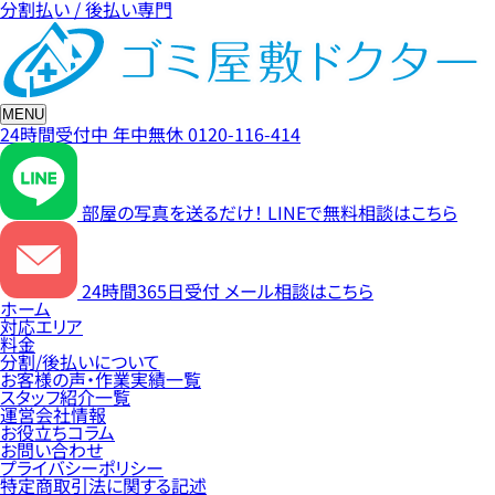
分割払い / 後払い専門
MENU
24時間受付中
年中無休
0120-116-414
部屋の写真を送るだけ！
LINEで無料相談はこちら
24時間365日受付
メール相談はこちら
ホーム
対応エリア
料金
分割/後払いについて
お客様の声・作業実績一覧
スタッフ紹介一覧
運営会社情報
お役立ちコラム
お問い合わせ
プライバシーポリシー
特定商取引法に関する記述