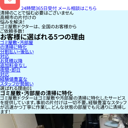
24時間365日受付
メール相談はこちら
清掃のことで悩む必要はございません
高槻市の片付けの
悩みを解決！
ゴミ屋敷ドクターは、
全国のお客様
から
ご依頼多数！
お客様に選ばれる
5
つの理由
ゴミ屋敷・汚部屋
の清掃に特化
分割払い・後払い
対応
お見積以降
追加料金なし
夜間・即日
対応
経験値豊富な
スタッフが勢揃い
選ばれる理由
01
ゴミ屋敷・汚部屋の清掃に特化
ゴミ屋敷ドクターはゴミ屋敷や汚部屋の清掃に特化したサービス
を提供しています。事前の片付けは一切不要。経験豊富なスタッフ
が迅速かつ丁寧に作業し、どんな状態の部屋でも元通りに清掃し
ます！