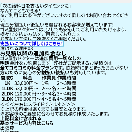
「次の給料日を支払いタイミングに」
なんてこともできる！
ご利用には条件がございますので詳しくはお問い合わせくださ
い。
現金分割払い・後払いを選ばれるお客様が増えています！
ゴミ屋敷ドクターでは、少しでも安心してご利用いただけるよう、
様々な支払い方法をご用意しております。
お支払い方法はご遠慮なくご相談ください。
支払いについて詳しくはこちら！
選ばれる理由
03
お見積以降の追加料金なし
ゴミ屋敷ドクターは
追加費用一切なし
の
明朗会計をお約束します！
弊社がご提示するお見積りは
全てコミコミの料金プラン
です。
依頼時にまとまったお金がない
方のために安心の
分割払い
後払い
も対応しています。
間取り
料金
作業員
作業時間
1K
33,000円〜
1名
2〜3時間
1LDK
53,000円〜
2〜3名
3〜4時間
2LDK
120,000円〜
3〜4名
3〜4時間
3LDK
170,000円〜
4〜5名
4〜5時間
左右にスライドできます
上記の料金はあくまでも目安となります。
お客様のご要望に合わせてお見積り作成いたします。
上記料金に含まれる
基本サービス内容はこちら
出張費