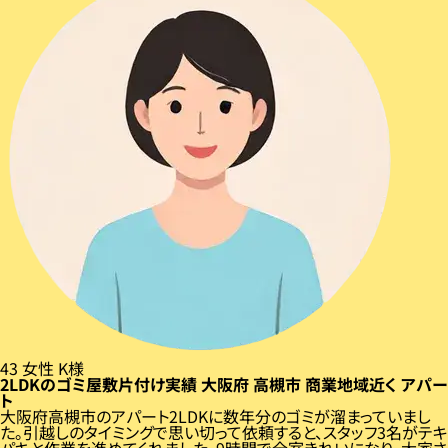
43
女性
K様
2LDKのゴミ屋敷片付け実績
大阪府
高槻市
商業地域近く
アパー
ト
大阪府高槻市のアパート2LDKに数年分のゴミが溜まっていまし
た。引越しのタイミングで思い切って依頼すると、スタッフ3名がテキ
パキと作業を進めてくれました。9時間で全室きれいになり、大家さ