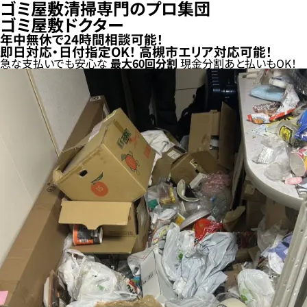
ゴミ屋敷清掃専門のプロ集団
ゴミ屋敷ドクター
年中無休で24時間相談可能！
即日対応・日付指定OK！
高槻市エリア対応可能！
急な支払いでも安心な
最大
60
回分割
現金分割
あと払い
もOK！