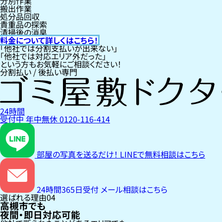
分別作業
搬出作業
処分品回収
貴重品の探索
清掃後の消臭
料金について詳しくはこちら！
「他社では分割支払いが出来ない」
「他社では対応エリア外だった」
という方もお気軽にご相談ください！
分割払い / 後払い専門
24時間
受付中
年中無休
0120-116-414
部屋の写真を送るだけ！
LINEで無料相談はこちら
24時間365日受付
メール相談はこちら
選ばれる理由
04
高槻市でも
夜間・即日対応可能