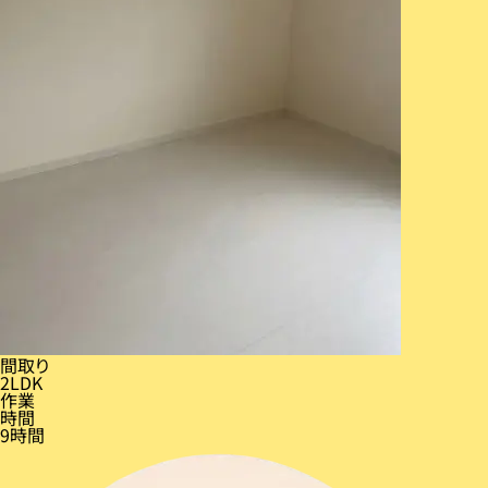
間取り
2LDK
作業
時間
9時間