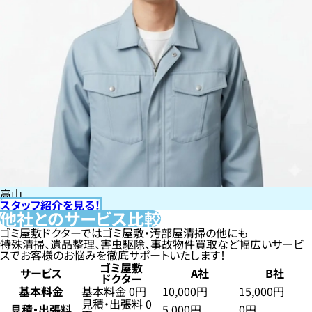
高山
スタッフ紹介を見る！
他社とのサービス比較
ゴミ屋敷ドクターではゴミ屋敷・汚部屋清掃の他にも
特殊清掃、遺品整理、害虫駆除、事故物件買取など幅広いサービ
スでお客様のお悩みを徹底サポートいたします！
ゴミ屋敷
サービス
A社
B社
ドクター
基本料金
基本料金 0円
10,000円
15,000円
見積・出張料 0
見積・出張料
5,000円
0円