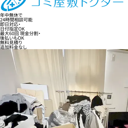
年中無休
で
24時間
相談可能
即日
対応・
日付指定
OK
最大60回
現金分割・
後払い
もOK
無料
見積り
追加料金なし