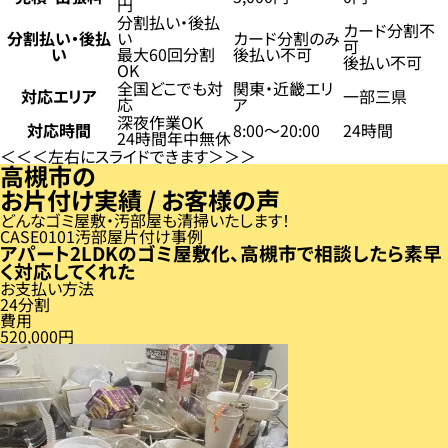
円
分割払い・後払
カード分割不
分割払い・後払
い
カード分割のみ
可
い
最大60回分割
後払い不可
後払い不可
OK
全国どこでも対
関東・近畿エリ
対応エリア
一部三県
応
ア
深夜作業OK
対応時間
8:00〜20:00
24時間
24時間年中無休
左右にスライドできます
高槻市の
お片付け実績 / お客様の声
どんなゴミ屋敷・汚部屋も清掃いたします！
CASE
01
汚部屋片付け事例
アパート2LDKのゴミ屋敷化、高槻市で相談したら素早
く対応してくれた
お支払い方法
24分割
費用
520,000円