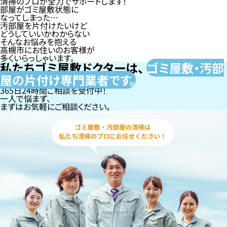
清掃のプロが全力でサポートします！
部屋がゴミ屋敷状態に
なってしまった…
汚部屋を片付けたいけど
どうしていいかわからない
そんなお悩みを抱える
高槻市にお住いのお客様が
多くいらっしゃいます。
私たちゴミ屋敷ドクターは、
ゴミ屋敷・汚部
屋の片付け専門
業者です。
365日24時間ご相談を受付中！
一人で悩まず、
まずはお気軽にご相談ください。