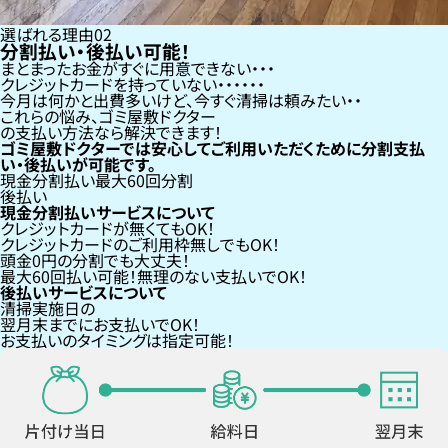
選ばれる理由
02
分割払い・後払い可能！
まとまったお金がすぐに用意できない
クレジットカードを持っていない・・・
今月は何かと出費多いけど、今すぐ清掃は頼みたい
これらの悩み、
ゴミ屋敷ドクター
の支払い方法なら
解決できます！
ゴミ屋敷ドクターでは安心してご利用いただくために分割支払
い・後払いが可能です。
現金分割払い
最大60回分割
後払い
現金分割払いサービスについて
クレジットカードが
無くても
OK！
クレジットカードの
ご利用枠無し
でもOK！
頭金0円の分割
でも大丈夫！
最大60回払い
可能！無理のない支払いでOK！
後払いサービスについて
清掃実施日の
翌月末までにお支払い
でOK！
お支払いのタイミングは指定可能！