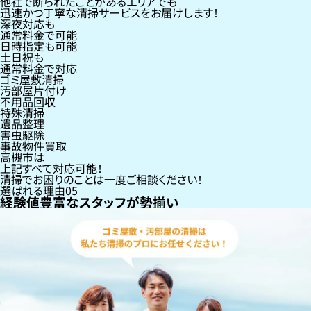
他社で断られたことがあるエリアでも
迅速かつ丁寧な清掃サービスをお届けします！
深夜対応も
通常料金で可能
日時指定も可能
土日祝も
通常料金で対応
ゴミ屋敷清掃
汚部屋片付け
不用品回収
特殊清掃
遺品整理
害虫駆除
事故物件買取
高槻市
は
上記すべて対応可能！
清掃でお困りのことは一度ご相談ください！
選ばれる理由
05
経験値豊富なスタッフが勢揃い