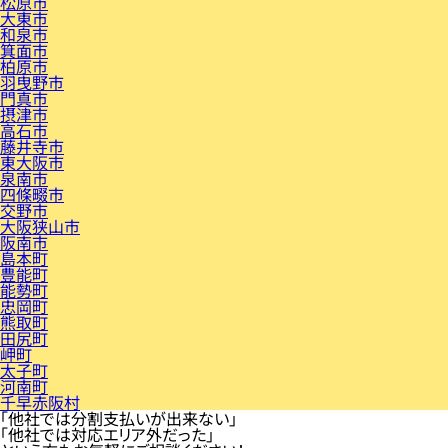
松原市
大東市
和泉市
箕面市
柏原市
羽曳野市
門真市
摂津市
高石市
藤井寺市
東大阪市
泉南市
四條畷市
交野市
大阪狭山市
阪南市
島本町
豊能町
能勢町
忠岡町
熊取町
田尻町
岬町
太子町
河南町
千早赤阪村
「他社では分割支払いが出来ない」
「他社では対応エリア外だった」