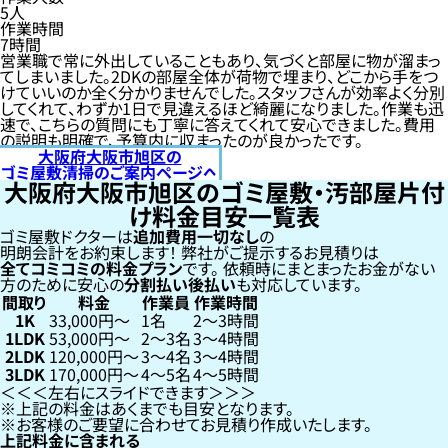
5人
作業時間
7時間
営業職で常に外出していることもあり、気づくと部屋に物が溜まっ
てしまいました。2DKの部屋全体が荷物で埋まり、どこから手をつ
けていいのか全く分かりませんでした。スタッフさんが効率よく分別
してくれて、わずか1日で見違えるほど綺麗になりました。作業も迅
速で、こちらの質問にも丁寧に答えてくれて安心できました。費用
の説明も明確で、予算内に収まったのが良かったです。
大阪府大阪市旭区の
ゴミ屋敷清掃のご案内ページへ
大阪府大阪市旭区のゴミ屋敷・汚部屋片付
け料金目安一覧表
ゴミ屋敷ドクターは
追加費用一切なし
の
明朗会計をお約束します！
弊社がご提示するお見積りは
全てコミコミの料金プラン
です。
依頼時にまとまったお金がない
方のために安心の
分割払い
後払い
も対応しています。
間取り
料金
作業員
作業時間
1K
33,000円〜
1名
2〜3時間
1LDK
53,000円〜
2〜3名
3〜4時間
2LDK
120,000円〜
3〜4名
3〜4時間
3LDK
170,000円〜
4〜5名
4〜5時間
左右にスライドできます
上記の料金はあくまでも目安となります。
お客様のご要望に合わせてお見積り作成いたします。
上記料金に含まれる