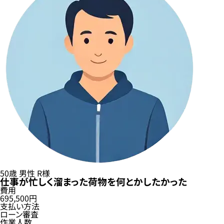
50歳
男性
R様
仕事が忙しく溜まった荷物を何とかしたかった
費用
695,500円
支払い方法
ローン審査
作業人数