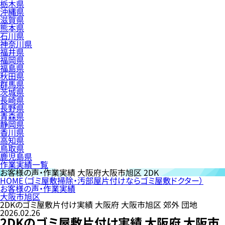
栃木県
沖縄県
滋賀県
熊本県
石川県
神奈川県
福井県
福岡県
福島県
秋田県
群馬県
茨城県
長崎県
長野県
青森県
静岡県
香川県
高知県
鳥取県
鹿児島県
作業実績一覧
お客様の声・作業実績
大阪府大阪市旭区 2DK
HOME
（ゴミ屋敷掃除・汚部屋片付けならゴミ屋敷ドクター）
お客様の声・作業実績
大阪市旭区
2DKのゴミ屋敷片付け実績 大阪府 大阪市旭区 郊外 団地
2026.02.26
2DKのゴミ屋敷片付け実績 大阪府 大阪市