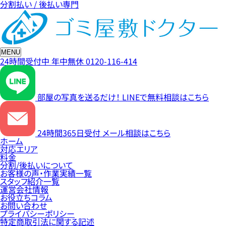
分割払い / 後払い専門
MENU
24時間受付中
年中無休
0120-116-414
部屋の写真を送るだけ！
LINEで無料相談はこちら
24時間365日受付
メール相談はこちら
ホーム
対応エリア
料金
分割/後払いについて
お客様の声・作業実績一覧
スタッフ紹介一覧
運営会社情報
お役立ちコラム
お問い合わせ
プライバシーポリシー
特定商取引法に関する記述