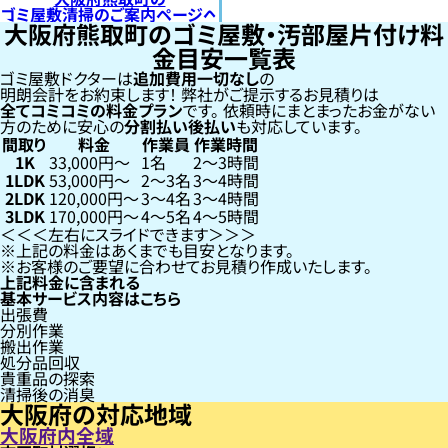
ゴミ屋敷清掃のご案内ページへ
大阪府熊取町のゴミ屋敷・汚部屋片付け料
金目安一覧表
ゴミ屋敷ドクターは
追加費用一切なし
の
明朗会計をお約束します！
弊社がご提示するお見積りは
全てコミコミの料金プラン
です。
依頼時にまとまったお金がない
方のために安心の
分割払い
後払い
も対応しています。
間取り
料金
作業員
作業時間
1K
33,000円〜
1名
2〜3時間
1LDK
53,000円〜
2〜3名
3〜4時間
2LDK
120,000円〜
3〜4名
3〜4時間
3LDK
170,000円〜
4〜5名
4〜5時間
左右にスライドできます
上記の料金はあくまでも目安となります。
お客様のご要望に合わせてお見積り作成いたします。
上記料金に含まれる
基本サービス内容はこちら
出張費
分別作業
搬出作業
処分品回収
貴重品の探索
清掃後の消臭
大阪府の対応地域
大阪府内全域