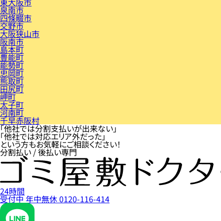
東大阪市
泉南市
四條畷市
交野市
大阪狭山市
阪南市
島本町
豊能町
能勢町
忠岡町
熊取町
田尻町
岬町
太子町
河南町
千早赤阪村
「他社では分割支払いが出来ない」
「他社では対応エリア外だった」
という方もお気軽にご相談ください！
分割払い / 後払い専門
24時間
受付中
年中無休
0120-116-414