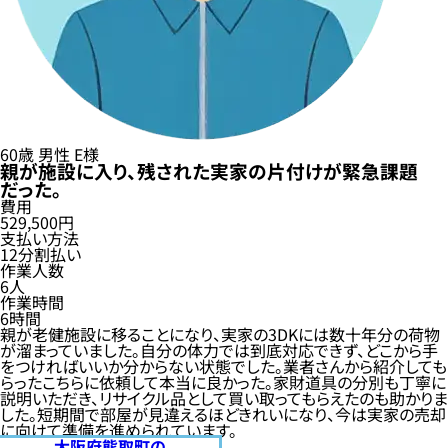
60歳
男性
E様
親が施設に入り、残された実家の片付けが緊急課題
だった。
費用
529,500円
支払い方法
12分割払い
作業人数
6人
作業時間
6時間
親が老健施設に移ることになり、実家の3DKには数十年分の荷物
が溜まっていました。自分の体力では到底対応できず、どこから手
をつければいいか分からない状態でした。業者さんから紹介しても
らったこちらに依頼して本当に良かった。家財道具の分別も丁寧に
説明いただき、リサイクル品として買い取ってもらえたのも助かりま
した。短期間で部屋が見違えるほどきれいになり、今は実家の売却
に向けて準備を進められています。
大阪府熊取町の