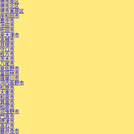
堺市南区
堺市北区
堺市美原区
岸和田市
豊中市
池田市
吹田市
泉大津市
高槻市
貝塚市
守口市
枚方市
茨木市
八尾市
泉佐野市
富田林市
寝屋川市
河内長野市
松原市
大東市
和泉市
箕面市
柏原市
羽曳野市
門真市
摂津市
高石市
藤井寺市