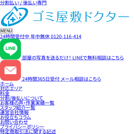
分割払い / 後払い専門
MENU
24時間受付中
年中無休
0120-116-414
部屋の写真を送るだけ！
LINEで無料相談はこちら
24時間365日受付
メール相談はこちら
ホーム
対応エリア
料金
分割/後払いについて
お客様の声・作業実績一覧
スタッフ紹介一覧
運営会社情報
お役立ちコラム
お問い合わせ
プライバシーポリシー
特定商取引法に関する記述