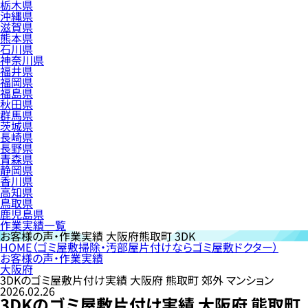
栃木県
沖縄県
滋賀県
熊本県
石川県
神奈川県
福井県
福岡県
福島県
秋田県
群馬県
茨城県
長崎県
長野県
青森県
静岡県
香川県
高知県
鳥取県
鹿児島県
作業実績一覧
お客様の声・作業実績
大阪府熊取町 3DK
HOME
（ゴミ屋敷掃除・汚部屋片付けならゴミ屋敷ドクター）
お客様の声・作業実績
大阪府
3DKのゴミ屋敷片付け実績 大阪府 熊取町 郊外 マンション
2026.02.26
3DKのゴミ屋敷片付け実績 大阪府 熊取町