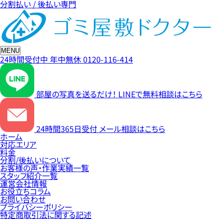
分割払い / 後払い専門
MENU
24時間受付中
年中無休
0120-116-414
部屋の写真を送るだけ！
LINEで無料相談はこちら
24時間365日受付
メール相談はこちら
ホーム
対応エリア
料金
分割/後払いについて
お客様の声・作業実績一覧
スタッフ紹介一覧
運営会社情報
お役立ちコラム
お問い合わせ
プライバシーポリシー
特定商取引法に関する記述