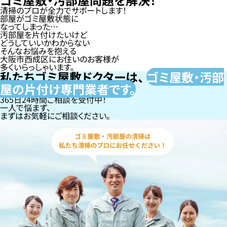
清掃のプロが全力でサポートします！
部屋がゴミ屋敷状態に
なってしまった…
汚部屋を片付けたいけど
どうしていいかわからない
そんなお悩みを抱える
大阪市西成区にお住いのお客様が
多くいらっしゃいます。
私たちゴミ屋敷ドクターは、
ゴミ屋敷・汚部
屋の片付け専門
業者です。
365日24時間ご相談を受付中！
一人で悩まず、
まずはお気軽にご相談ください。