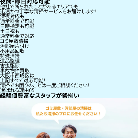
夜間・即日対応可能
他社で断られたことがあるエリアでも
迅速かつ丁寧な清掃サービスをお届けします！
深夜対応も
通常料金で可能
日時指定も可能
土日祝も
通常料金で対応
ゴミ屋敷清掃
汚部屋片付け
不用品回収
特殊清掃
遺品整理
害虫駆除
事故物件買取
大阪市西成区
は
上記すべて対応可能！
清掃でお困りのことは一度ご相談ください！
選ばれる理由
05
経験値豊富なスタッフが勢揃い