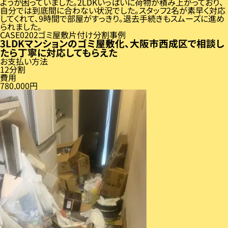
ようか困っていました。2LDKいっぱいに荷物が積み上がっており、
自分では到底間に合わない状況でした。スタッフ2名が素早く対応
してくれて、9時間で部屋がすっきり。退去手続きもスムーズに進め
られました。
CASE
02
ゴミ屋敷片付け分割事例
3LDKマンションのゴミ屋敷化、大阪市西成区で相談し
たら丁寧に対応してもらえた
お支払い方法
12分割
費用
780,000円