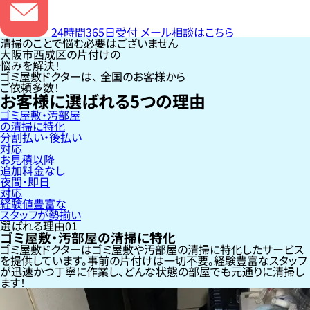
24時間365日受付
メール相談はこちら
清掃のことで悩む必要はございません
大阪市西成区の片付けの
悩みを解決！
ゴミ屋敷ドクターは、
全国のお客様
から
ご依頼多数！
お客様に選ばれる
5
つの理由
ゴミ屋敷・汚部屋
の清掃に特化
分割払い・後払い
対応
お見積以降
追加料金なし
夜間・即日
対応
経験値豊富な
スタッフが勢揃い
選ばれる理由
01
ゴミ屋敷・汚部屋の清掃に特化
ゴミ屋敷ドクターはゴミ屋敷や汚部屋の清掃に特化したサービス
を提供しています。事前の片付けは一切不要。経験豊富なスタッフ
が迅速かつ丁寧に作業し、どんな状態の部屋でも元通りに清掃し
ます！