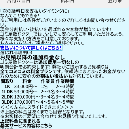
「次の給料日を支払いタイミングに」
なんてこともできる！
ご利用には条件がございますので詳しくはお問い合わせくださ
い。
現金分割払い・後払いを選ばれるお客様が増えています！
ゴミ屋敷ドクターでは、少しでも安心してご利用いただけるよう、
様々な支払い方法をご用意しております。
お支払い方法はご遠慮なくご相談ください。
支払いについて詳しくはこちら！
選ばれる理由
03
お見積以降の追加料金なし
ゴミ屋敷ドクターは
追加費用一切なし
の
明朗会計をお約束します！
弊社がご提示するお見積りは
全てコミコミの料金プラン
です。
依頼時にまとまったお金がない
方のために安心の
分割払い
後払い
も対応しています。
間取り
料金
作業員
作業時間
1K
33,000円〜
1名
2〜3時間
1LDK
53,000円〜
2〜3名
3〜4時間
2LDK
120,000円〜
3〜4名
3〜4時間
3LDK
170,000円〜
4〜5名
4〜5時間
左右にスライドできます
上記の料金はあくまでも目安となります。
お客様のご要望に合わせてお見積り作成いたします。
上記料金に含まれる
基本サービス内容はこちら