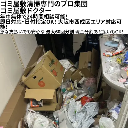
ゴミ屋敷清掃専門のプロ集団
ゴミ屋敷ドクター
年中無休で24時間相談可能！
即日対応・日付指定OK！
大阪市西成区エリア対応可
能！
急な支払いでも安心な
最大
60
回分割
現金分割
あと払い
もOK！