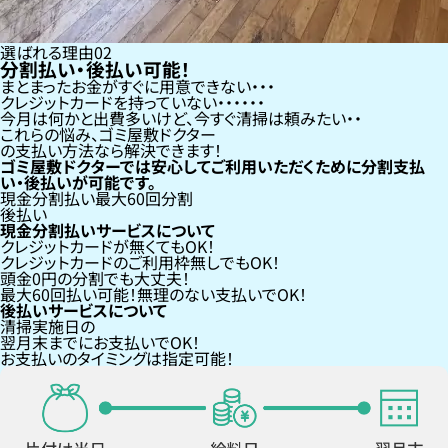
選ばれる理由
02
分割払い・後払い可能！
まとまったお金がすぐに用意できない
クレジットカードを持っていない・・・
今月は何かと出費多いけど、今すぐ清掃は頼みたい
これらの悩み、
ゴミ屋敷ドクター
の支払い方法なら
解決できます！
ゴミ屋敷ドクターでは安心してご利用いただくために分割支払
い・後払いが可能です。
現金分割払い
最大60回分割
後払い
現金分割払いサービスについて
クレジットカードが
無くても
OK！
クレジットカードの
ご利用枠無し
でもOK！
頭金0円の分割
でも大丈夫！
最大60回払い
可能！無理のない支払いでOK！
後払いサービスについて
清掃実施日の
翌月末までにお支払い
でOK！
お支払いのタイミングは指定可能！