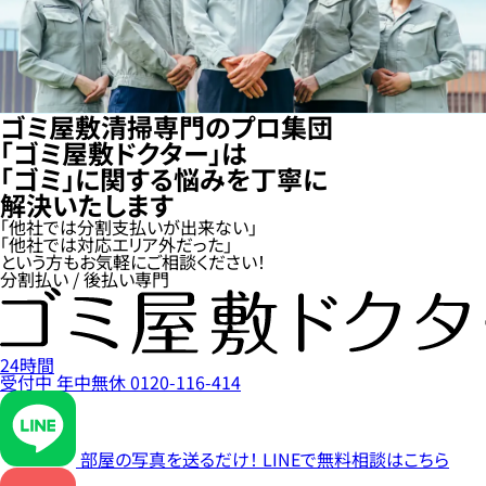
ゴミ屋敷清掃専門のプロ集団
「ゴミ屋敷ドクター」は
「ゴミ」に関する悩みを丁寧に
解決いたします
「他社では分割支払いが出来ない」
「他社では対応エリア外だった」
という方もお気軽にご相談ください！
分割払い / 後払い専門
24時間
受付中
年中無休
0120-116-414
部屋の写真を送るだけ！
LINEで無料相談はこちら