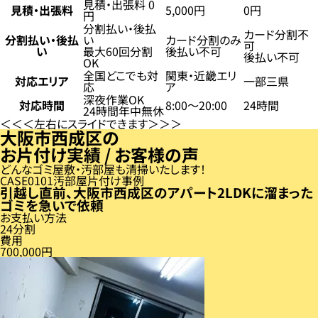
見積・出張料 0
見積・出張料
5,000円
0円
円
分割払い・後払
カード分割不
分割払い・後払
い
カード分割のみ
可
い
最大60回分割
後払い不可
後払い不可
OK
全国どこでも対
関東・近畿エリ
対応エリア
一部三県
応
ア
深夜作業OK
対応時間
8:00〜20:00
24時間
24時間年中無休
左右にスライドできます
大阪市西成区の
お片付け実績 / お客様の声
どんなゴミ屋敷・汚部屋も清掃いたします！
CASE
01
汚部屋片付け事例
引越し直前、大阪市西成区のアパート2LDKに溜まった
ゴミを急いで依頼
お支払い方法
24分割
費用
700,000円