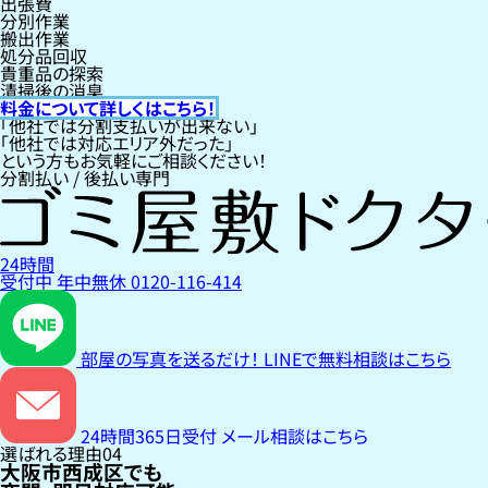
出張費
分別作業
搬出作業
処分品回収
貴重品の探索
清掃後の消臭
料金について詳しくはこちら！
「他社では分割支払いが出来ない」
「他社では対応エリア外だった」
という方もお気軽にご相談ください！
分割払い / 後払い専門
24時間
受付中
年中無休
0120-116-414
部屋の写真を送るだけ！
LINEで無料相談はこちら
24時間365日受付
メール相談はこちら
選ばれる理由
04
大阪市西成区でも