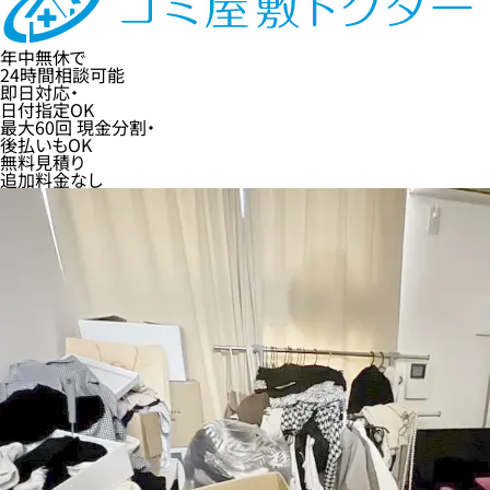
年中無休
で
24時間
相談可能
即日
対応・
日付指定
OK
最大60回
現金分割・
後払い
もOK
無料
見積り
追加料金なし