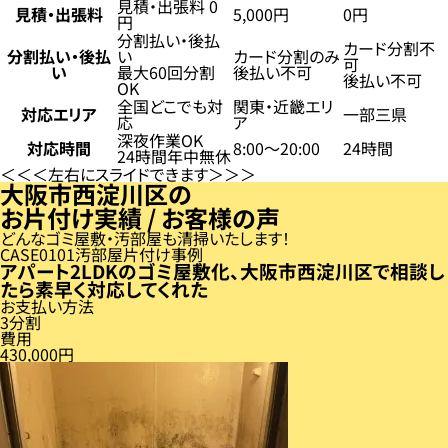
見積・出張料 0
見積・出張料
5,000円
0円
円
分割払い・後払
カード分割不
分割払い・後払
い
カード分割のみ
可
い
最大60回分割
後払い不可
後払い不可
OK
全国どこでも対
関東・近畿エリ
対応エリア
一部三県
応
ア
深夜作業OK
対応時間
8:00〜20:00
24時間
24時間年中無休
左右にスライドできます
大阪市西淀川区の
お片付け実績 / お客様の声
どんなゴミ屋敷・汚部屋も清掃いたします！
CASE
01
汚部屋片付け事例
アパート2LDKのゴミ屋敷化、大阪市西淀川区で相談し
たら素早く対応してくれた
お支払い方法
3分割
費用
430,000円