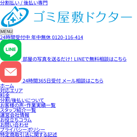
分割払い / 後払い専門
MENU
24時間受付中
年中無休
0120-116-414
部屋の写真を送るだけ！
LINEで無料相談はこちら
24時間365日受付
メール相談はこちら
ホーム
対応エリア
料金
分割/後払いについて
お客様の声・作業実績一覧
スタッフ紹介一覧
運営会社情報
お役立ちコラム
お問い合わせ
プライバシーポリシー
特定商取引法に関する記述