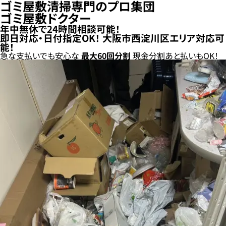
ゴミ屋敷清掃専門のプロ集団
ゴミ屋敷ドクター
年中無休で24時間相談可能！
即日対応・日付指定OK！
大阪市西淀川区エリア対応可
能！
急な支払いでも安心な
最大
60
回分割
現金分割
あと払い
もOK！