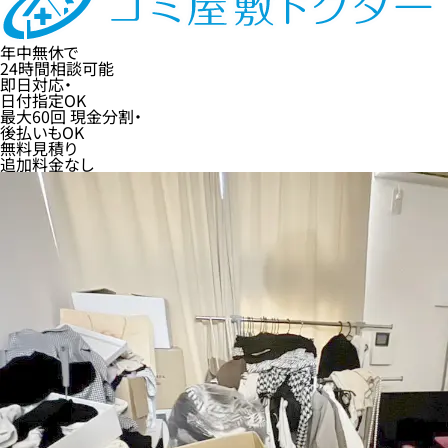
年中無休
で
24時間
相談可能
即日
対応・
日付指定
OK
最大60回
現金分割・
後払い
もOK
無料
見積り
追加料金なし