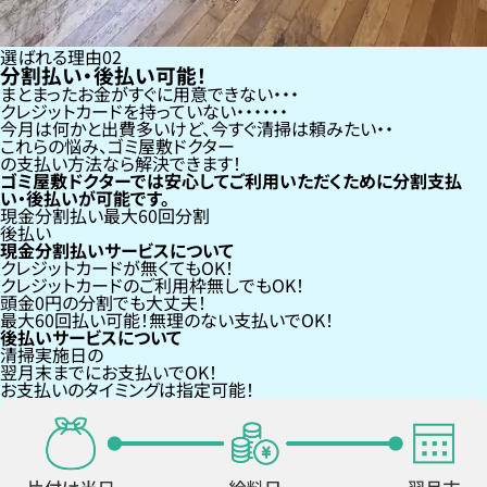
選ばれる理由
02
分割払い・後払い可能！
まとまったお金がすぐに用意できない
クレジットカードを持っていない・・・
今月は何かと出費多いけど、今すぐ清掃は頼みたい
これらの悩み、
ゴミ屋敷ドクター
の支払い方法なら
解決できます！
ゴミ屋敷ドクターでは安心してご利用いただくために分割支払
い・後払いが可能です。
現金分割払い
最大60回分割
後払い
現金分割払いサービスについて
クレジットカードが
無くても
OK！
クレジットカードの
ご利用枠無し
でもOK！
頭金0円の分割
でも大丈夫！
最大60回払い
可能！無理のない支払いでOK！
後払いサービスについて
清掃実施日の
翌月末までにお支払い
でOK！
お支払いのタイミングは指定可能！