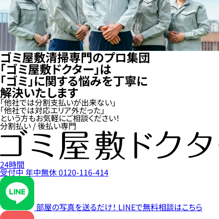
ゴミ屋敷清掃専門のプロ集団
「ゴミ屋敷ドクター」は
「ゴミ」に関する悩みを丁寧に
解決いたします
「他社では分割支払いが出来ない」
「他社では対応エリア外だった」
という方もお気軽にご相談ください！
分割払い / 後払い専門
24時間
受付中
年中無休
0120-116-414
部屋の写真を送るだけ！
LINEで無料相談はこちら