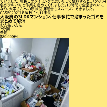
ていました。引越しのタイミングで思い切って依頼すると、スタッフ4
名がテキパキと作業を進めてくれました。10時間で全室きれいに
なり、大家さんへの原状回復報告もスムーズにできました。
CASE
02
ゴミ屋敷片付け事例
大阪府の3LDKマンション、仕事多忙で溜まったゴミを
まとめて解消
お支払い方法
2分割
費用
880,000円