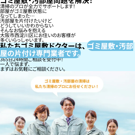
清掃のプロが全力でサポートします！
部屋がゴミ屋敷状態に
なってしまった…
汚部屋を片付けたいけど
どうしていいかわからない
そんなお悩みを抱える
大阪市西淀川区にお住いのお客様が
多くいらっしゃいます。
私たちゴミ屋敷ドクターは、
ゴミ屋敷・汚部
屋の片付け専門
業者です。
365日24時間ご相談を受付中！
一人で悩まず、
まずはお気軽にご相談ください。