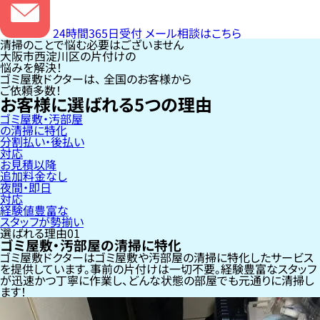
24時間365日受付
メール相談はこちら
清掃のことで悩む必要はございません
大阪市西淀川区の片付けの
悩みを解決！
ゴミ屋敷ドクターは、
全国のお客様
から
ご依頼多数！
お客様に選ばれる
5
つの理由
ゴミ屋敷・汚部屋
の清掃に特化
分割払い・後払い
対応
お見積以降
追加料金なし
夜間・即日
対応
経験値豊富な
スタッフが勢揃い
選ばれる理由
01
ゴミ屋敷・汚部屋の清掃に特化
ゴミ屋敷ドクターはゴミ屋敷や汚部屋の清掃に特化したサービス
を提供しています。事前の片付けは一切不要。経験豊富なスタッフ
が迅速かつ丁寧に作業し、どんな状態の部屋でも元通りに清掃し
ます！