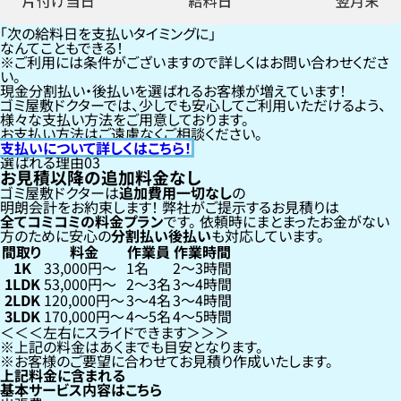
「次の給料日を支払いタイミングに」
なんてこともできる！
ご利用には条件がございますので詳しくはお問い合わせくださ
い。
現金分割払い・後払いを選ばれるお客様が増えています！
ゴミ屋敷ドクターでは、少しでも安心してご利用いただけるよう、
様々な支払い方法をご用意しております。
お支払い方法はご遠慮なくご相談ください。
支払いについて詳しくはこちら！
選ばれる理由
03
お見積以降の追加料金なし
ゴミ屋敷ドクターは
追加費用一切なし
の
明朗会計をお約束します！
弊社がご提示するお見積りは
全てコミコミの料金プラン
です。
依頼時にまとまったお金がない
方のために安心の
分割払い
後払い
も対応しています。
間取り
料金
作業員
作業時間
1K
33,000円〜
1名
2〜3時間
1LDK
53,000円〜
2〜3名
3〜4時間
2LDK
120,000円〜
3〜4名
3〜4時間
3LDK
170,000円〜
4〜5名
4〜5時間
左右にスライドできます
上記の料金はあくまでも目安となります。
お客様のご要望に合わせてお見積り作成いたします。
上記料金に含まれる
基本サービス内容はこちら