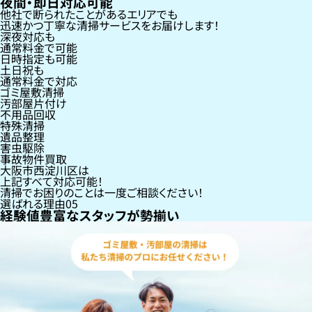
夜間・即日対応可能
他社で断られたことがあるエリアでも
迅速かつ丁寧な清掃サービスをお届けします！
深夜対応も
通常料金で可能
日時指定も可能
土日祝も
通常料金で対応
ゴミ屋敷清掃
汚部屋片付け
不用品回収
特殊清掃
遺品整理
害虫駆除
事故物件買取
大阪市西淀川区
は
上記すべて対応可能！
清掃でお困りのことは一度ご相談ください！
選ばれる理由
05
経験値豊富なスタッフが勢揃い