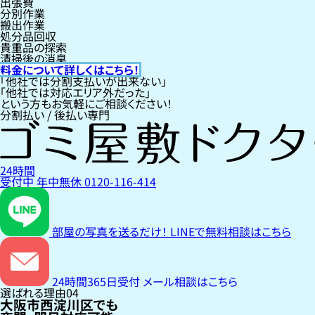
出張費
分別作業
搬出作業
処分品回収
貴重品の探索
清掃後の消臭
料金について詳しくはこちら！
「他社では分割支払いが出来ない」
「他社では対応エリア外だった」
という方もお気軽にご相談ください！
分割払い / 後払い専門
24時間
受付中
年中無休
0120-116-414
部屋の写真を送るだけ！
LINEで無料相談はこちら
24時間365日受付
メール相談はこちら
選ばれる理由
04
大阪市西淀川区でも